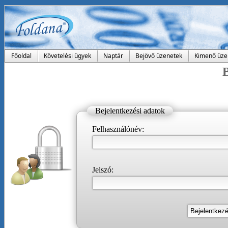
Főoldal
Követelési ügyek
Naptár
Bejövő üzenetek
Kimenő üze
B
Bejelentkezési adatok
Felhasználónév:
Jelszó: