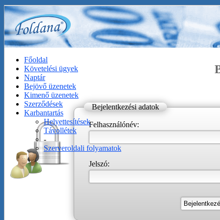
Főoldal
B
Követelési ügyek
Naptár
Bejövő üzenetek
Kimenő üzenetek
Szerződések
Bejelentkezési adatok
Karbantartás
Helyettesítések
Felhasználónév:
Távollétek
-
Szerveroldali folyamatok
Jelszó: